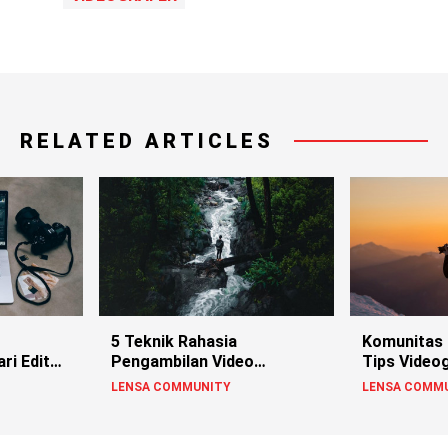
RELATED ARTICLES
5 Teknik Rahasia
Komunitas 
ri Edit
Pengambilan Video
Tips Videog
Cinematic Cuma Pakai HP!
LENSA COMMUNITY
LENSA COMM