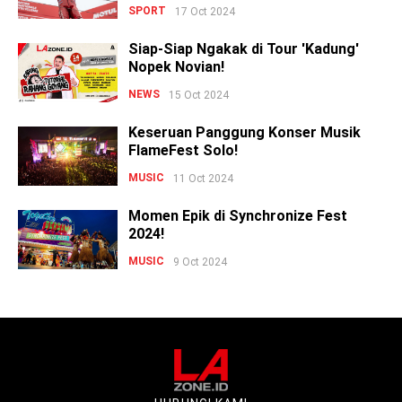
SPORT
17 Oct 2024
Siap-Siap Ngakak di Tour 'Kadung'
Nopek Novian!
NEWS
15 Oct 2024
Keseruan Panggung Konser Musik
FlameFest Solo!
MUSIC
11 Oct 2024
Momen Epik di Synchronize Fest
2024!
MUSIC
9 Oct 2024