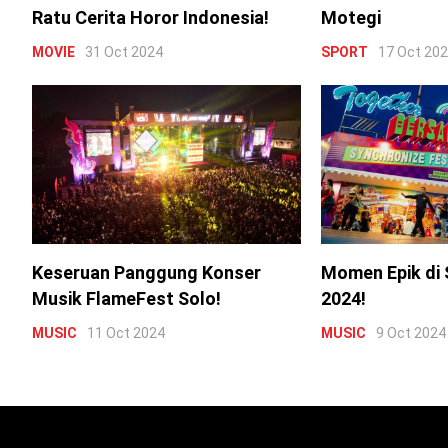
Ratu Cerita Horor Indonesia!
Motegi
MOVIE
31 Oct 2024
SPORT
17 Oct 20
Keseruan Panggung Konser
Momen Epik di 
Musik FlameFest Solo!
2024!
MUSIC
11 Oct 2024
MUSIC
9 Oct 2024