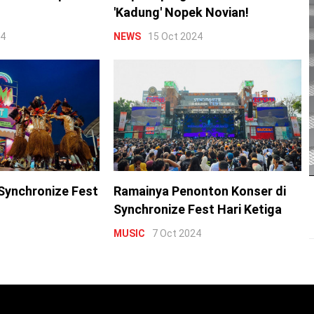
'Kadung' Nopek Novian!
24
NEWS
15 Oct 2024
Synchronize Fest
Ramainya Penonton Konser di
Synchronize Fest Hari Ketiga
MUSIC
7 Oct 2024