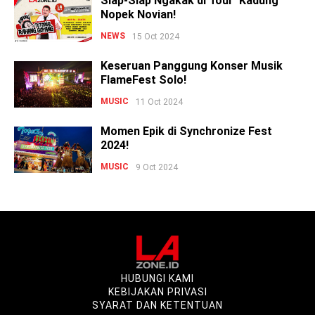
Siap-Siap Ngakak di Tour 'Kadung'
Nopek Novian!
NEWS
15 Oct 2024
Keseruan Panggung Konser Musik
FlameFest Solo!
MUSIC
11 Oct 2024
Momen Epik di Synchronize Fest
2024!
MUSIC
9 Oct 2024
HUBUNGI KAMI
KEBIJAKAN PRIVASI
SYARAT DAN KETENTUAN