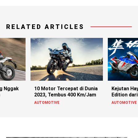
RELATED ARTICLES
ng Nggak
10 Motor Tercepat di Dunia
Kejutan Ha
n
2023, Tembus 400 Km/Jam
Edition dar
AUTOMOTIVE
AUTOMOTIVE