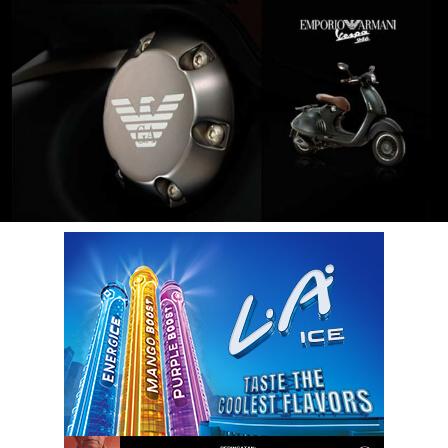
LOGIN
benefit
menarik