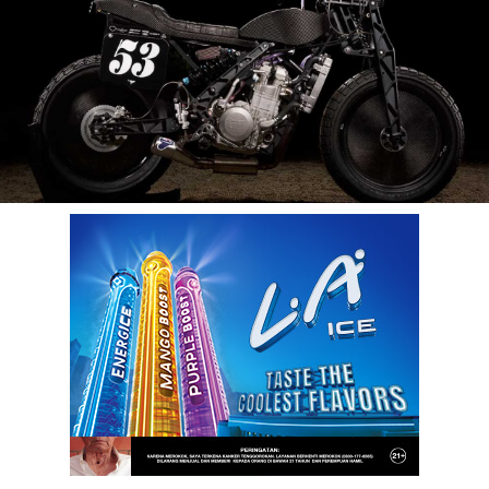
benefit
menarik