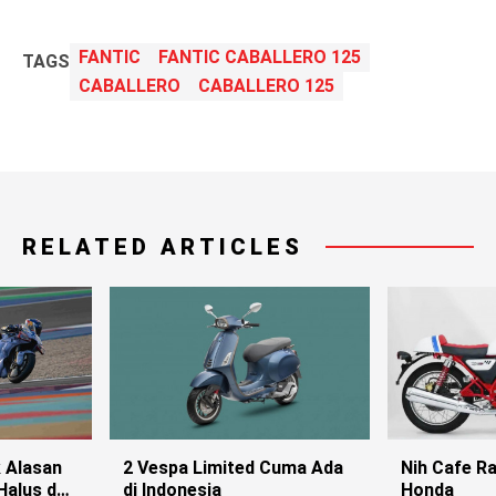
FANTIC
FANTIC CABALLERO 125
TAGS
CABALLERO
CABALLERO 125
RELATED ARTICLES
k Alasan
2 Vespa Limited Cuma Ada
Nih Cafe Ra
Halus dan
di Indonesia
Honda