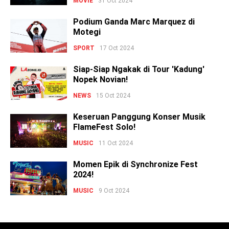
MOVIE
31 Oct 2024
Podium Ganda Marc Marquez di
Motegi
SPORT
17 Oct 2024
Siap-Siap Ngakak di Tour 'Kadung'
Nopek Novian!
NEWS
15 Oct 2024
Keseruan Panggung Konser Musik
FlameFest Solo!
MUSIC
11 Oct 2024
Momen Epik di Synchronize Fest
2024!
MUSIC
9 Oct 2024