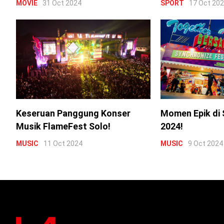
MOVIE
31 Oct 2024
SPORT
17 Oct 20
Keseruan Panggung Konser
Momen Epik di 
Musik FlameFest Solo!
2024!
MUSIC
11 Oct 2024
MUSIC
9 Oct 2024