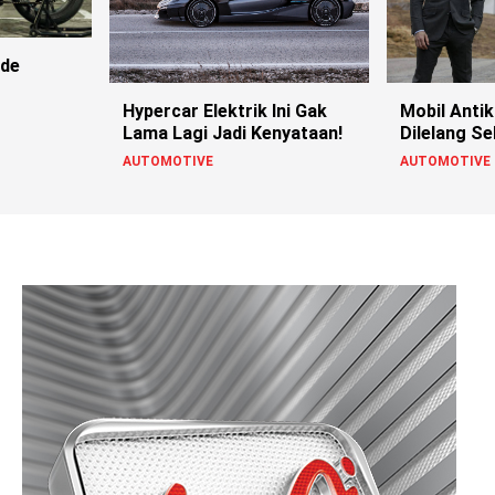
ide
Hypercar Elektrik Ini Gak
Mobil Antik
Lama Lagi Jadi Kenyataan!
Dilelang S
AUTOMOTIVE
AUTOMOTIVE