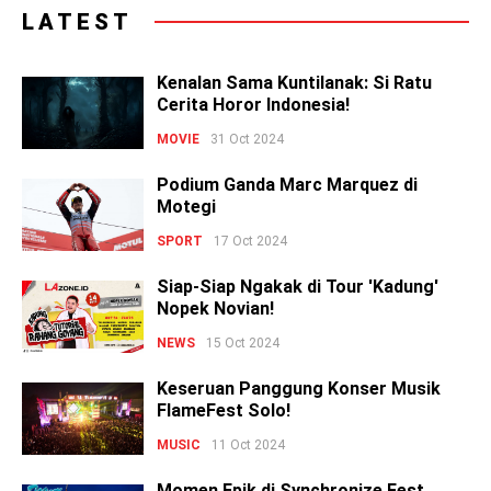
LATEST
Kenalan Sama Kuntilanak: Si Ratu
Cerita Horor Indonesia!
MOVIE
31 Oct 2024
Podium Ganda Marc Marquez di
Motegi
SPORT
17 Oct 2024
Siap-Siap Ngakak di Tour 'Kadung'
Nopek Novian!
NEWS
15 Oct 2024
Keseruan Panggung Konser Musik
FlameFest Solo!
MUSIC
11 Oct 2024
Momen Epik di Synchronize Fest