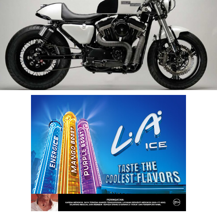
benefit
menarik