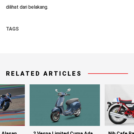
dilihat dari belakang.
TAGS
RELATED ARTICLES
k Alasan
2 Vespa Limited Cuma Ada
Nih Cafe Ra