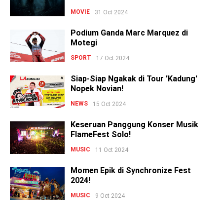
MOVIE
31 Oct 2024
Podium Ganda Marc Marquez di
Motegi
SPORT
17 Oct 2024
Siap-Siap Ngakak di Tour 'Kadung'
Nopek Novian!
NEWS
15 Oct 2024
Keseruan Panggung Konser Musik
FlameFest Solo!
MUSIC
11 Oct 2024
Momen Epik di Synchronize Fest
2024!
MUSIC
9 Oct 2024