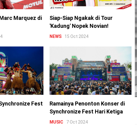
Marc Marquez di
Siap-Siap Ngakak di Tour
'Kadung' Nopek Novian!
24
NEWS
15 Oct 2024
Synchronize Fest
Ramainya Penonton Konser di
Synchronize Fest Hari Ketiga
MUSIC
7 Oct 2024