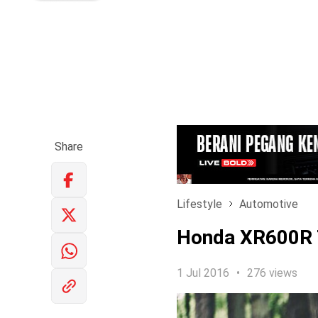
Share
Lifestyle
Automotive
Honda XR600R 
1 Jul 2016
276 views