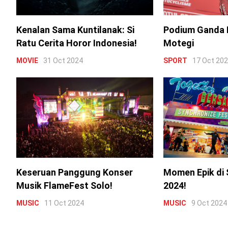
Kenalan Sama Kuntilanak: Si
Podium Ganda 
Ratu Cerita Horor Indonesia!
Motegi
MOVIE
31 Oct 2024
SPORT
17 Oct 20
Keseruan Panggung Konser
Momen Epik di 
Musik FlameFest Solo!
2024!
MUSIC
11 Oct 2024
MUSIC
9 Oct 2024