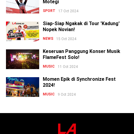
Motegi
SPORT
17 Oct 2024
Siap-Siap Ngakak di Tour 'Kadung'
Nopek Novian!
NEWS
15 Oct 2024
Keseruan Panggung Konser Musik
FlameFest Solo!
MUSIC
11 Oct 2024
Momen Epik di Synchronize Fest
2024!
MUSIC
9 Oct 2024