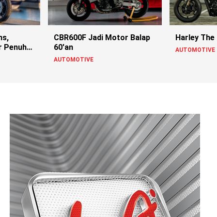
ns,
CBR600F Jadi Motor Balap
Harley The
r Penuh
60'an
AUTOMOTIVE
AUTOMOTIVE