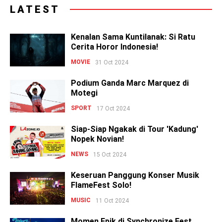
LATEST
Kenalan Sama Kuntilanak: Si Ratu
Cerita Horor Indonesia!
MOVIE
31 Oct 2024
Podium Ganda Marc Marquez di
Motegi
SPORT
17 Oct 2024
Siap-Siap Ngakak di Tour 'Kadung'
Nopek Novian!
NEWS
15 Oct 2024
Keseruan Panggung Konser Musik
FlameFest Solo!
MUSIC
11 Oct 2024
Momen Epik di Synchronize Fest