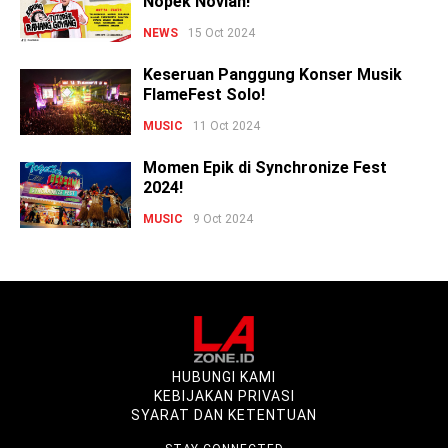
Nopek Novian!
NEWS
15 Oct 2024
Keseruan Panggung Konser Musik
FlameFest Solo!
MUSIC
11 Oct 2024
Momen Epik di Synchronize Fest
2024!
MUSIC
9 Oct 2024
HUBUNGI KAMI
KEBIJAKAN PRIVASI
SYARAT DAN KETENTUAN