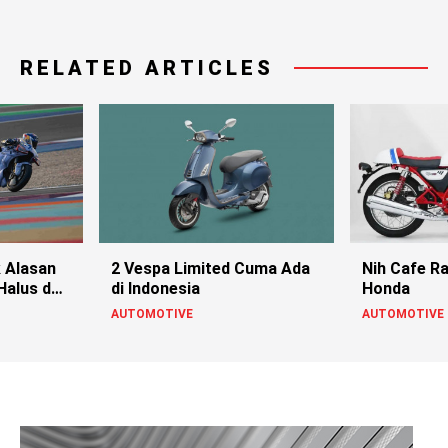
RELATED ARTICLES
k Alasan
2 Vespa Limited Cuma Ada
Nih Cafe Ra
Halus dan
di Indonesia
Honda
AUTOMOTIVE
AUTOMOTIVE