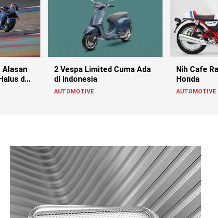
k Alasan
2 Vespa Limited Cuma Ada
Nih Cafe Ra
Halus dan
di Indonesia
Honda
AUTOMOTIVE
AUTOMOTIVE