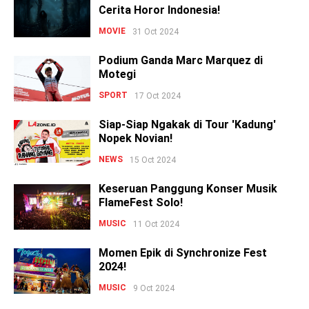
Cerita Horor Indonesia!
MOVIE
31 Oct 2024
Podium Ganda Marc Marquez di
Motegi
SPORT
17 Oct 2024
Siap-Siap Ngakak di Tour 'Kadung'
Nopek Novian!
NEWS
15 Oct 2024
Keseruan Panggung Konser Musik
FlameFest Solo!
MUSIC
11 Oct 2024
Momen Epik di Synchronize Fest
2024!
MUSIC
9 Oct 2024