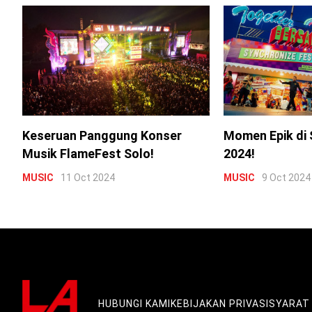
Keseruan Panggung Konser
Momen Epik di 
Musik FlameFest Solo!
2024!
MUSIC
11 Oct 2024
MUSIC
9 Oct 2024
HUBUNGI KAMI
KEBIJAKAN PRIVASI
SYARAT