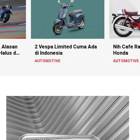
k Alasan
2 Vespa Limited Cuma Ada
Nih Cafe Ra
Halus dan
di Indonesia
Honda
AUTOMOTIVE
AUTOMOTIVE