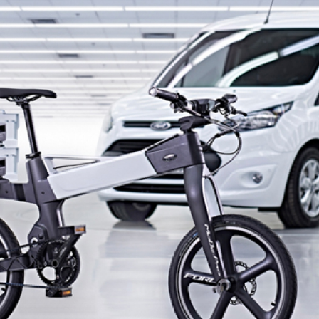
LOGIN
benefit
menarik