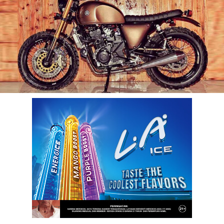
benefit
menarik