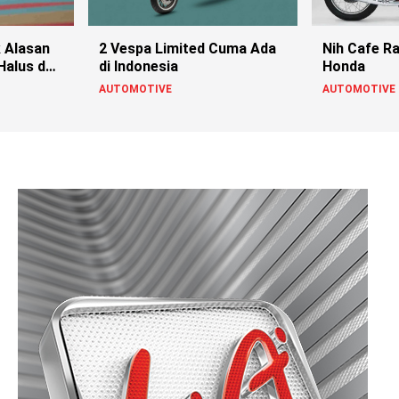
k Alasan
2 Vespa Limited Cuma Ada
Nih Cafe Ra
Halus dan
di Indonesia
Honda
AUTOMOTIVE
AUTOMOTIVE