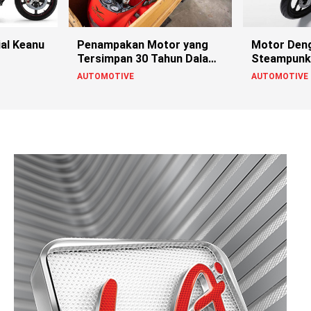
al Keanu
Penampakan Motor yang
Motor Deng
Tersimpan 30 Tahun Dalam
Steampunk 
Peti
AUTOMOTIVE
AUTOMOTIVE