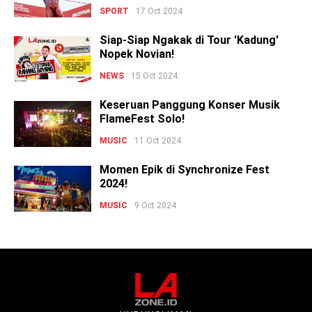
SPORT
17 Oct 2024
Siap-Siap Ngakak di Tour 'Kadung'
Nopek Novian!
NEWS
15 Oct 2024
Keseruan Panggung Konser Musik
FlameFest Solo!
MUSIC
11 Oct 2024
Momen Epik di Synchronize Fest
2024!
MUSIC
9 Oct 2024