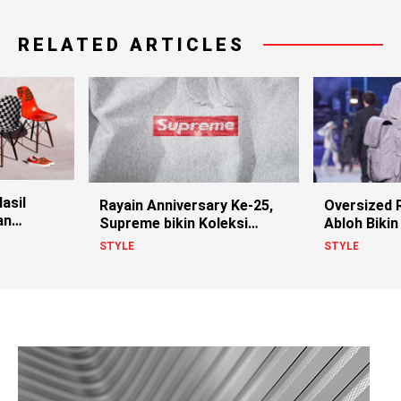
RELATED ARTICLES
asil
Rayain Anniversary Ke-25,
Oversized R
an
Supreme bikin Koleksi
Abloh Bikin 
Berhias Swarovski
STYLE
STYLE