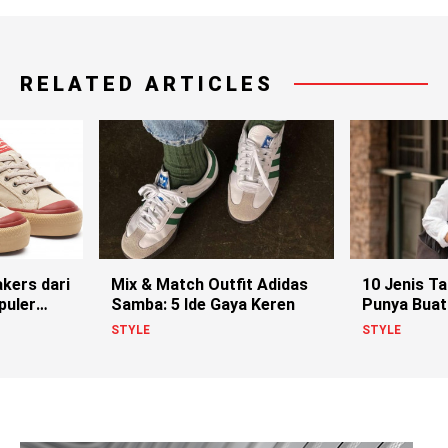
RELATED ARTICLES
kers dari
Mix & Match Outfit Adidas
10 Jenis T
puler
Samba: 5 Ide Gaya Keren
Punya Buat
Lo
STYLE
STYLE