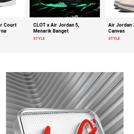
er Court
CLOT x Air Jordan 5,
Air Jordan 
rna
Menarik Banget
Canvas
STYLE
STYLE