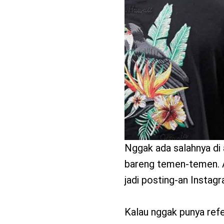
benefit
menarik
Nggak ada salahnya di a
bareng temen-temen. Ap
jadi posting-an Instag
Kalau nggak punya refe