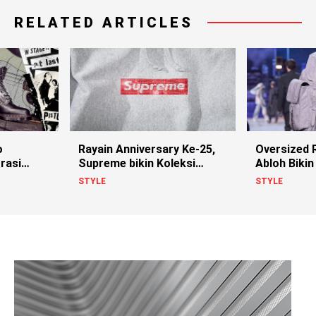
RELATED ARTICLES
o
Rayain Anniversary Ke-25,
Oversized R
rasi
Supreme bikin Koleksi
Abloh Bikin 
istols!
Berhias Swarovski
STYLE
STYLE