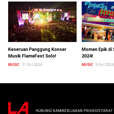
Keseruan Panggung Konser
Momen Epik di 
Musik FlameFest Solo!
2024!
MUSIC
11 Oct 2024
MUSIC
9 Oct 2024
HUBUNGI KAMI
KEBIJAKAN PRIVASI
SYARAT