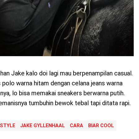
ilihan Jake kalo doi lagi mau berpenampilan casual.
polo warna hitam dengan celana jeans warna
unya, lo bisa memakai sneakers berwarna putih.
manisnya tumbuhin bewok tebal tapi ditata rapi.
STYLE
JAKE GYLLENHAAL
CARA
BIAR COOL