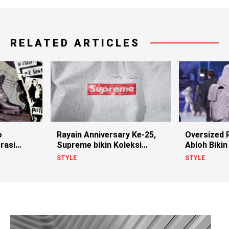
RELATED ARTICLES
o
Rayain Anniversary Ke-25,
Oversized R
rasi
Supreme bikin Koleksi
Abloh Bikin 
istols!
Berhias Swarovski
STYLE
STYLE