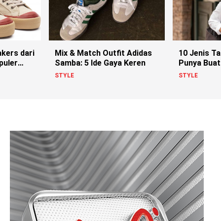
kers dari
Mix & Match Outfit Adidas
10 Jenis T
puler
Samba: 5 Ide Gaya Keren
Punya Buat
Lo
STYLE
STYLE