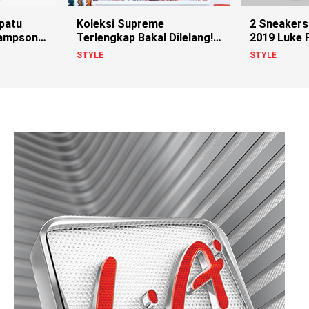
Koleksi Supreme
epatu
2 Sneaker
Terlengkap Bakal Dilelang!
Sampson
2019 Luke 
Siapa Pemiliknya?
Stayhard
STYLE
STYLE