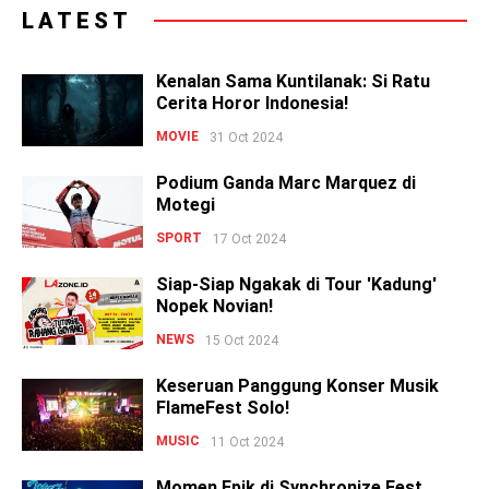
LATEST
Kenalan Sama Kuntilanak: Si Ratu
Cerita Horor Indonesia!
MOVIE
31 Oct 2024
Podium Ganda Marc Marquez di
Motegi
SPORT
17 Oct 2024
Siap-Siap Ngakak di Tour 'Kadung'
Nopek Novian!
NEWS
15 Oct 2024
Keseruan Panggung Konser Musik
FlameFest Solo!
MUSIC
11 Oct 2024
Momen Epik di Synchronize Fest