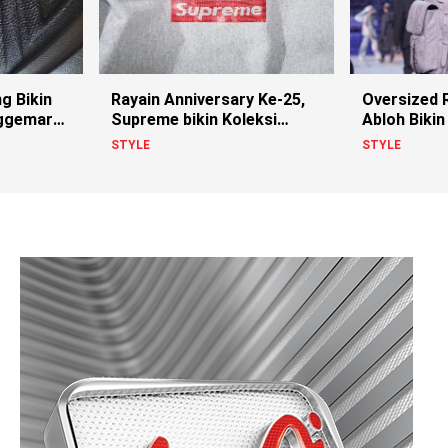
ng Bikin
Rayain Anniversary Ke-25,
Oversized R
nggemar
Supreme bikin Koleksi
Abloh Bikin 
Berhias Swarovski
STYLE
STYLE