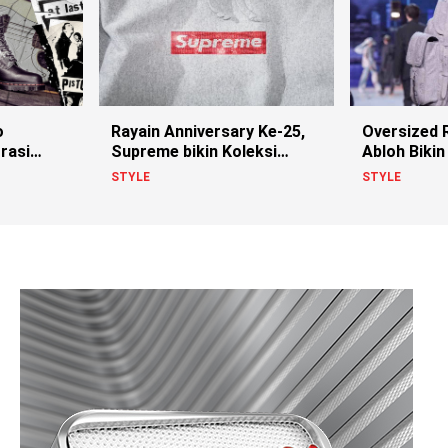
o
Rayain Anniversary Ke-25,
Oversized R
rasi
Supreme bikin Koleksi
Abloh Bikin 
istols!
Berhias Swarovski
STYLE
STYLE