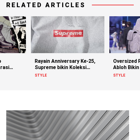
RELATED ARTICLES
o
Rayain Anniversary Ke-25,
Oversized R
rasi
Supreme bikin Koleksi
Abloh Bikin 
istols!
Berhias Swarovski
STYLE
STYLE