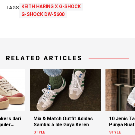
KEITH HARING X G-SHOCK
TAGS
G-SHOCK DW-5600
RELATED ARTICLES
kers dari
Mix & Match Outfit Adidas
10 Jenis T
puler
Samba: 5 Ide Gaya Keren
Punya Buat
Lo
STYLE
STYLE