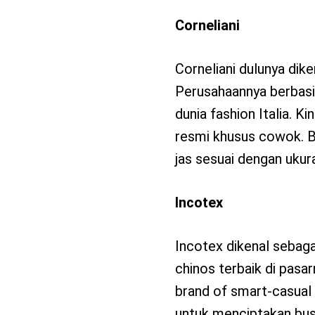
Corneliani
Corneliani dulunya dik
Perusahaannya berbasis
dunia fashion Italia. K
resmi khusus cowok. B
jas sesuai dengan uku
Incotex
Incotex dikenal sebaga
chinos terbaik di pasa
brand of smart-casual 
untuk menciptakan bu