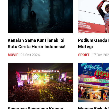
Kenalan Sama Kuntilanak: Si
Podium Ganda 
Ratu Cerita Horor Indonesia!
Motegi
MOVIE
31 Oct 2024
SPORT
17 Oct 20
Keseruan Panggung Konser
Momen Epik di 