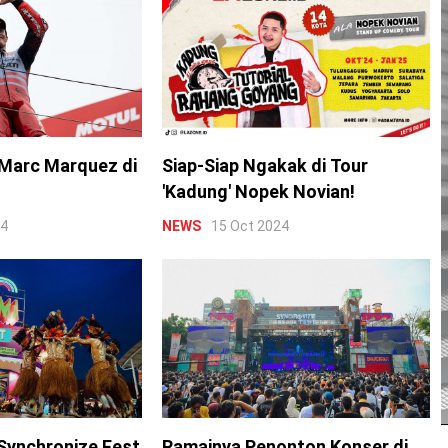
Marc Marquez di
Siap-Siap Ngakak di Tour
'Kadung' Nopek Novian!
24
NEWS
15 Oct 2024
Synchronize Fest
Ramainya Penonton Konser di