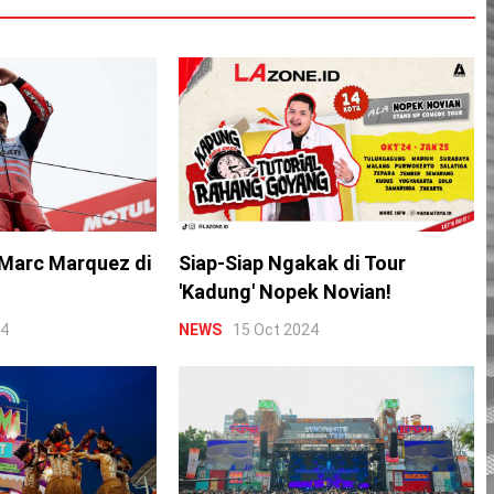
Marc Marquez di
Siap-Siap Ngakak di Tour
'Kadung' Nopek Novian!
24
NEWS
15 Oct 2024