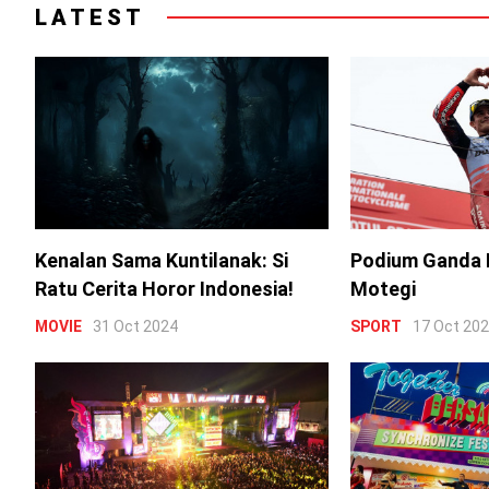
LATEST
Kenalan Sama Kuntilanak: Si
Podium Ganda 
Ratu Cerita Horor Indonesia!
Motegi
MOVIE
31 Oct 2024
SPORT
17 Oct 20