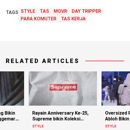
STYLE
TAS
MOVR
DAY TRIPPER
TAGS
PARA KOMUTER
TAS KERJA
RELATED ARTICLES
ng Bikin
Rayain Anniversary Ke-25,
Oversized R
nggemar
Supreme bikin Koleksi
Abloh Bikin 
Berhias Swarovski
STYLE
STYLE