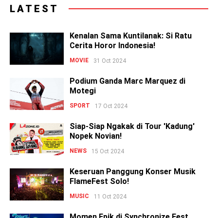
LATEST
Kenalan Sama Kuntilanak: Si Ratu
Cerita Horor Indonesia!
MOVIE
31 Oct 2024
Podium Ganda Marc Marquez di
Motegi
SPORT
17 Oct 2024
Siap-Siap Ngakak di Tour 'Kadung'
Nopek Novian!
NEWS
15 Oct 2024
Keseruan Panggung Konser Musik
FlameFest Solo!
MUSIC
11 Oct 2024
Momen Epik di Synchronize Fest