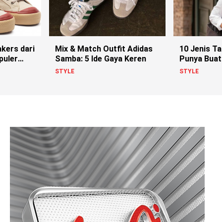
kers dari
Mix & Match Outfit Adidas
10 Jenis T
puler
Samba: 5 Ide Gaya Keren
Punya Buat
Lo
STYLE
STYLE