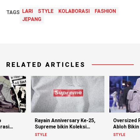
LARI
STYLE
KOLABORASI
FASHION
TAGS
JEPANG
RELATED ARTICLES
o
Rayain Anniversary Ke-25,
Oversized R
rasi
Supreme bikin Koleksi
Abloh Bikin 
istols!
Berhias Swarovski
STYLE
STYLE