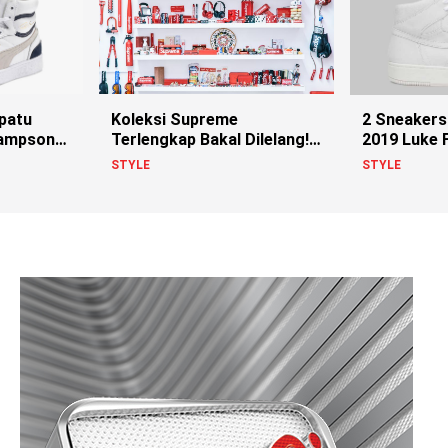
Koleksi Supreme
epatu
2 Sneaker
Terlengkap Bakal Dilelang!
Sampson
2019 Luke 
Siapa Pemiliknya?
Stayhard
STYLE
STYLE