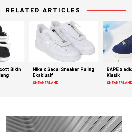
RELATED ARTICLES
cott Bikin
Nike x Sacai Sneaker Paling
BAPE x adi
lang
Eksklusif
Klasik
SNEAKERLAND
SNEAKERLAN