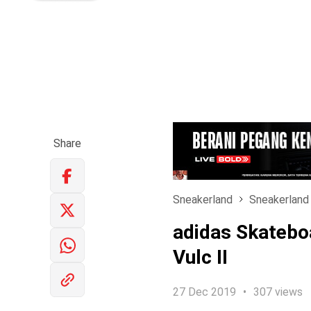
Share
Sneakerland
Sneakerland
adidas Skatebo
Vulc II
27 Dec 2019
307 views