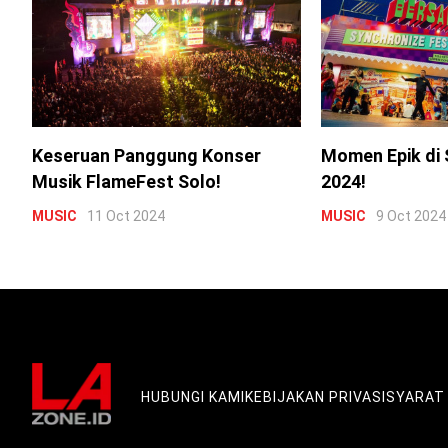
Keseruan Panggung Konser
Momen Epik di 
Musik FlameFest Solo!
2024!
MUSIC
11 Oct 2024
MUSIC
9 Oct 2024
HUBUNGI KAMI
KEBIJAKAN PRIVASI
SYARAT