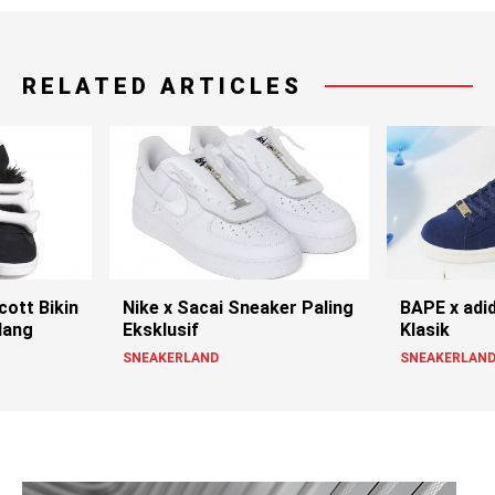
RELATED ARTICLES
cott Bikin
Nike x Sacai Sneaker Paling
BAPE x adi
lang
Eksklusif
Klasik
SNEAKERLAND
SNEAKERLAN