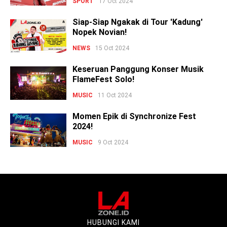
SPORT
17 Oct 2024
Siap-Siap Ngakak di Tour 'Kadung'
Nopek Novian!
NEWS
15 Oct 2024
Keseruan Panggung Konser Musik
FlameFest Solo!
MUSIC
11 Oct 2024
Momen Epik di Synchronize Fest
2024!
MUSIC
9 Oct 2024
HUBUNGI KAMI