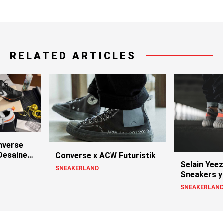
RELATED ARTICLES
nverse
Desainer
Converse x ACW Futuristik
Selain Yeezy
SNEAKERLAND
Sneakers ya
Panjang!
SNEAKERLAN