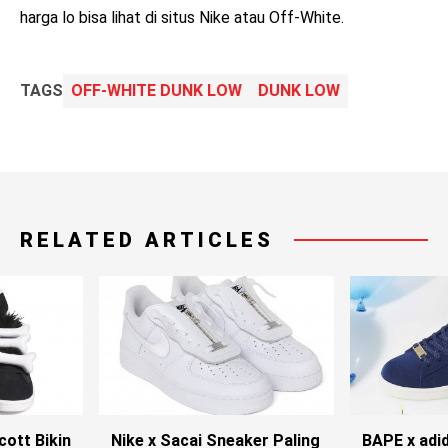
harga lo bisa lihat di situs Nike atau Off-White.
TAGS
OFF-WHITE DUNK LOW
DUNK LOW
RELATED ARTICLES
cott Bikin
Nike x Sacai Sneaker Paling
BAPE x adi