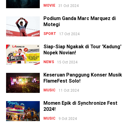
MOVIE
31 Oct 2024
Podium Ganda Marc Marquez di
Motegi
SPORT
17 Oct 2024
Siap-Siap Ngakak di Tour 'Kadung'
Nopek Novian!
NEWS
15 Oct 2024
Keseruan Panggung Konser Musik
FlameFest Solo!
MUSIC
11 Oct 2024
Momen Epik di Synchronize Fest
2024!
MUSIC
9 Oct 2024