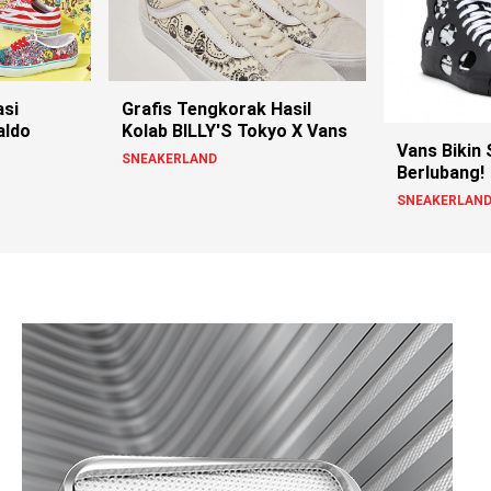
asi
Grafis Tengkorak Hasil
aldo
Kolab BILLY'S Tokyo X Vans
Vans Bikin
SNEAKERLAND
Berlubang!
SNEAKERLAN