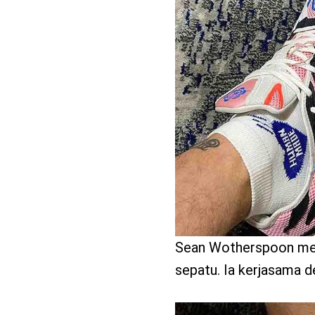
benefit
menarik
Sean Wotherspoon mem
sepatu. Ia kerjasama d