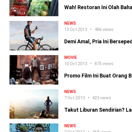
Wah! Restoran Ini Olah Ba
NEWS
13 Oct 2013
486 views
Demi Amal, Pria Ini Bersepe
MOVIE
10 Oct 2013
875 views
Promo Film Ini Buat Orang 
NEWS
7 Oct 2013
423 views
Takut Liburan Sendirian? La
NEWS