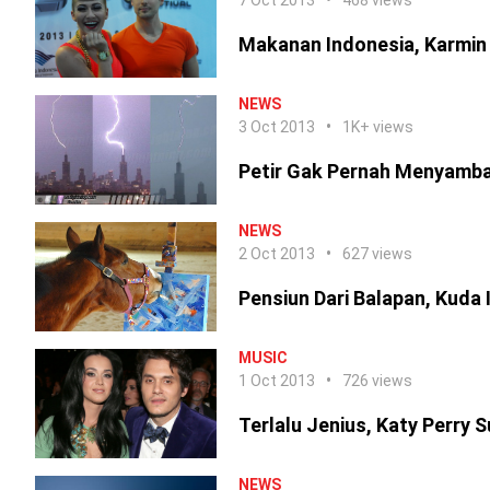
7 Oct 2013
468 views
Makanan Indonesia, Karmin
NEWS
3 Oct 2013
1K+ views
Petir Gak Pernah Menyamba
NEWS
2 Oct 2013
627 views
Pensiun Dari Balapan, Kuda I
MUSIC
1 Oct 2013
726 views
Terlalu Jenius, Katy Perr
NEWS