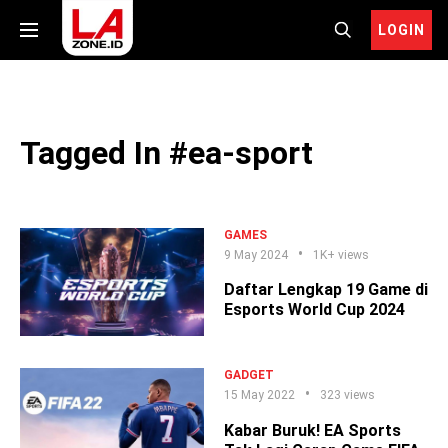
LOGIN
Tagged In #ea-sport
GAMES
9 May 2024
1K+ views
Daftar Lengkap 19 Game di
Esports World Cup 2024
GADGET
15 May 2022
323 views
Kabar Buruk! EA Sports